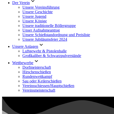
Der Verein
Unsere Vereinsführung
Unsere Geschichte
Unsere Jugend
Unsere Könige
Unsere traditionelle Böllergruppe
Unser Aufnahmeantrag
Unsere Schießstandordnung und Preisliste
Unsere Jubiläumsfeier 2024
Unsere Anlagen
Luftgewehr & Pistolenhalle
Großkaliber & Schwarzpulverstände
Wettbewerbe
Dorfmeisterschaft
Hirschenschießen
Rundenwettkampf
Sau oder Keilerschießen
Vereinsschiessen/Hauptschießen
Vereinsmeisterschaft