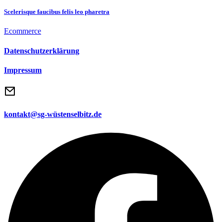
Scelerisque faucibus felis leo pharetra
Ecommerce
Datenschutzerklärung
Impressum
kontakt@sg-wüstenselbitz.de