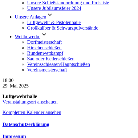
Unsere Schießstandordnung und Preisliste
Unsere Jubiläumsfeier 2024
Unsere Anlagen
Luftgewehr & Pistolenhalle
Großkaliber & Schwarzpulverstände
Wettbewerbe
Dorfmeisterschaft
Hirschenschießen
Rundenwettkampf
Sau oder Keilerschießen
Vereinsschiessen/Hauptschießen
Vereinsmeisterschaft
Vereinsmeisterschaft
18:00
Luftgewehr
29. Mai 2025
und
Luftgewehrhalle
Luftpistole
Veranstaltungsort anschauen
Kompletten Kalender ansehen
Datenschutzerklärung
Impressum