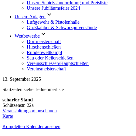
Unsere Schießstandordnung und Preisliste
Unsere Jubiläumsfeier 2024
Unsere Anlagen
Luftgewehr & Pistolenhalle
Großkaliber & Schwarzpulverstände
Wettbewerbe
Dorfmeisterschaft
Hirschenschießen
Rundenwettkampf
Sau oder Keilerschießen
Vereinsschiessen/Hauptschießen
Vereinsmeisterschaft
Vereinsmeisterschaft
13. September 2025
GK
Startzeiten siehe Teilnehmerliste
Pist./Rev.
25m
scharfer Stand
Schützenstr. 22a
Veranstaltungsort anschauen
scharfer
Karte
Stand
Kompletten Kalender ansehen