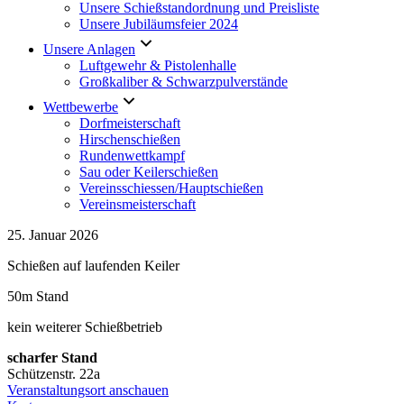
Unsere Schießstandordnung und Preisliste
Unsere Jubiläumsfeier 2024
Unsere Anlagen
Luftgewehr & Pistolenhalle
Großkaliber & Schwarzpulverstände
Wettbewerbe
Dorfmeisterschaft
Hirschenschießen
Rundenwettkampf
Sau oder Keilerschießen
Vereinsschiessen/Hauptschießen
Vereinsmeisterschaft
Schießen
25. Januar 2026
auf
Schießen auf laufenden Keiler
laufenden
Keiler
50m Stand
kein weiterer Schießbetrieb
scharfer Stand
Schützenstr. 22a
Veranstaltungsort anschauen