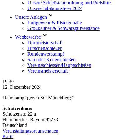
Unsere Schießstandordnung und Preisliste
Unsere Jubiläumsfeier 2024
Unsere Anlagen
Luftgewehr & Pistolenhalle
Großkaliber & Schwarzpulverstände
Wettbewerbe
Dorfmeisterschaft
Hirschenschießen
Rundenwettkampf
Sau oder Keilerschießen
Vereinsschiessen/Hauptschießen
Vereinsmeisterschaft
Rundenwettkampf
19:30
Luftpistole
12. Dezember 2024
Heimkampf gegen SG Münchberg 2
Schützenhaus
Schützenstr. 22 a
Helmbrechts
,
Bayern
95233
Deutschland
Veranstaltungsort anschauen
Schützenhaus
Karte