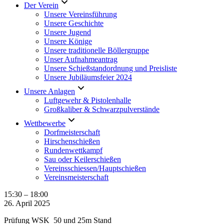
Der Verein
Unsere Vereinsführung
Unsere Geschichte
Unsere Jugend
Unsere Könige
Unsere traditionelle Böllergruppe
Unser Aufnahmeantrag
Unsere Schießstandordnung und Preisliste
Unsere Jubiläumsfeier 2024
Unsere Anlagen
Luftgewehr & Pistolenhalle
Großkaliber & Schwarzpulverstände
Wettbewerbe
Dorfmeisterschaft
Hirschenschießen
Rundenwettkampf
Sau oder Keilerschießen
Vereinsschiessen/Hauptschießen
Vereinsmeisterschaft
Prüfung
15:30
–
18:00
WSK
26. April 2025
50
Prüfung WSK 50 und 25m Stand
und