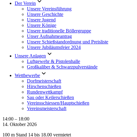
Der Verein
Unsere Vereinsführung
Unsere Geschichte
Unsere Jugend
Unsere Könige
Unsere traditionelle Böllergruppe
Unser Aufnahmeantrag
Unsere Schießstandordnung und Preisliste
Unsere Jubiläumsfeier 2024
Unsere Anlagen
Luftgewehr & Pistolenhalle
Großkaliber & Schwarzpulverstände
Wettbewerbe
Dorfmeisterschaft
Hirschenschießen
Rundenwettkampf
Sau oder Keilerschießen
Vereinsschiessen/Hauptschießen
Vereinsmeisterschaft
100m
14:00
–
18:00
Stand
14. Oktober 2026
vermietet
100 m Stand 14 bis 18.00 vermietet