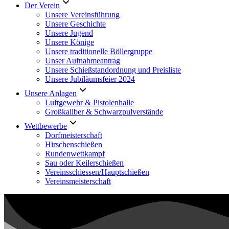
Der Verein
Unsere Vereinsführung
Unsere Geschichte
Unsere Jugend
Unsere Könige
Unsere traditionelle Böllergruppe
Unser Aufnahmeantrag
Unsere Schießstandordnung und Preisliste
Unsere Jubiläumsfeier 2024
Unsere Anlagen
Luftgewehr & Pistolenhalle
Großkaliber & Schwarzpulverstände
Wettbewerbe
Dorfmeisterschaft
Hirschenschießen
Rundenwettkampf
Sau oder Keilerschießen
Vereinsschiessen/Hauptschießen
Vereinsmeisterschaft