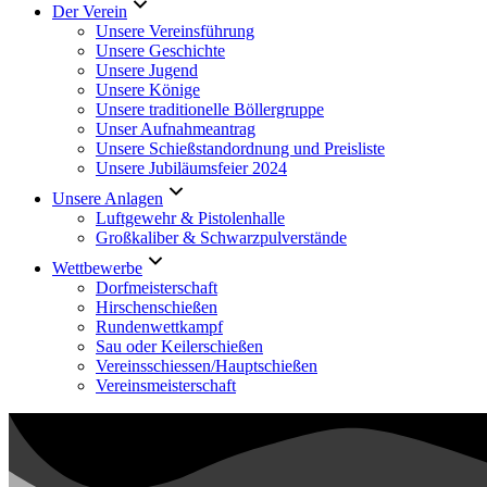
Der Verein
Unsere Vereinsführung
Unsere Geschichte
Unsere Jugend
Unsere Könige
Unsere traditionelle Böllergruppe
Unser Aufnahmeantrag
Unsere Schießstandordnung und Preisliste
Unsere Jubiläumsfeier 2024
Unsere Anlagen
Luftgewehr & Pistolenhalle
Großkaliber & Schwarzpulverstände
Wettbewerbe
Dorfmeisterschaft
Hirschenschießen
Rundenwettkampf
Sau oder Keilerschießen
Vereinsschiessen/Hauptschießen
Vereinsmeisterschaft